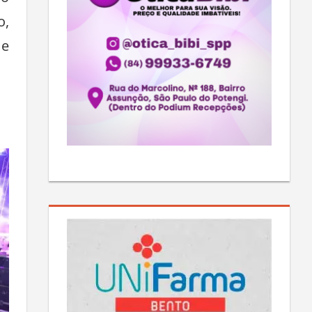
o,
 e