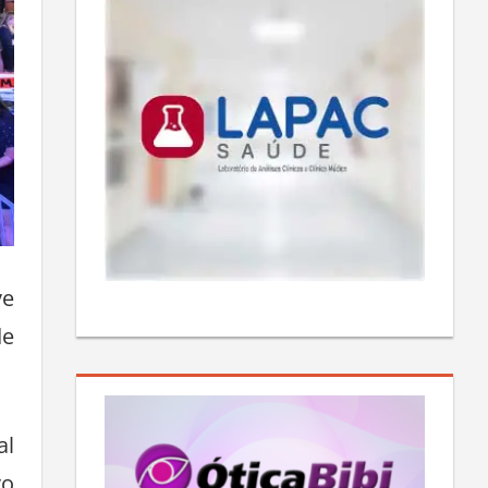
ve
de
al
vo