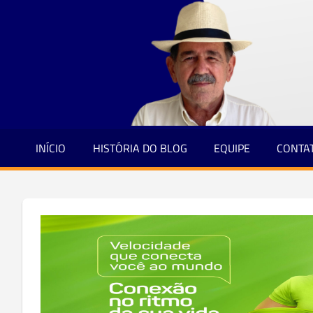
Jornalismo
Skip
e
to
Credibilidade
content
INÍCIO
HISTÓRIA DO BLOG
EQUIPE
CONTA