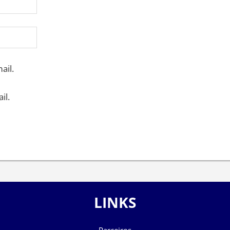
ail.
il.
LINKS
Parceiros