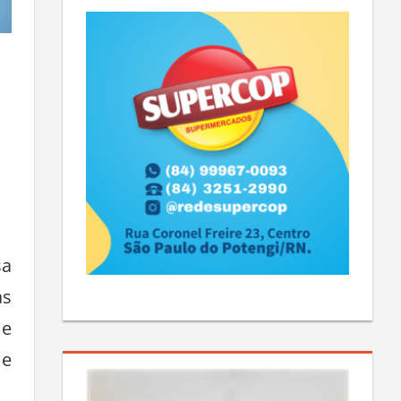
sa
às
 e
 e