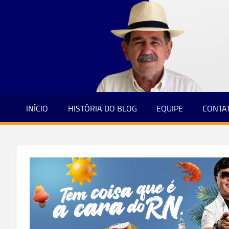
Jornalismo
Skip
e
to
Credibilidade
content
INÍCIO
HISTÓRIA DO BLOG
EQUIPE
CONTA