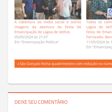
A cobertura da mídia social e outras
Todos os cami
imagens da abertura da Festa de
Lagoa de Vel
Emancipação de Lagoa de Velhos
Festa de Emanc
05/05/2024 às 21:07
Forrozado, Ban
Em "Emancipação Política"
11/05/2024 às 
Em "Emancipaçã
Navegação
Previous
São Gonçalo fecha quadrimestre com redução no núme
Post:
de
Post
DEIXE SEU COMENTÁRIO