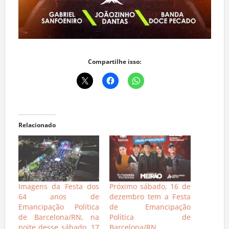
Compartilhe isso:
Relacionado
Imagens da Festa dos
Próximo sábado, 16 de
64 anos de
dezembro tem a Festa
Emancipação Política
de Emancipação
de Barcelona/RN, na
Política de