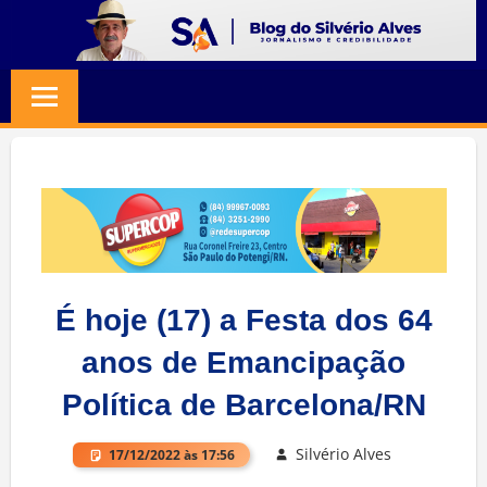
Skip
to
BLOG
Jornalismo
content
e
SILVERIO
Credibilidade
ALVES
É hoje (17) a Festa dos 64
anos de Emancipação
Política de Barcelona/RN
Silvério Alves
17/12/2022 às 17:56