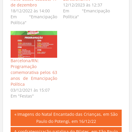
noite desse sábado, 17
Barcelona/RN
de dezembro
12/12/2023 às 12:37
18/12/2022 às 14:00
Em "Emancipação
Em "Emancipação
Política"
Política"
Barcelona/RN:
Programação
comemorativa pelos 63
anos de Emancipação
Política
03/12/2021 às 15:07
Em "Festas"
Navegação
Previous
Imagens do Natal Encantado das Crianças, em São
Post:
Paulo do Potengi, em 16/12/22
de