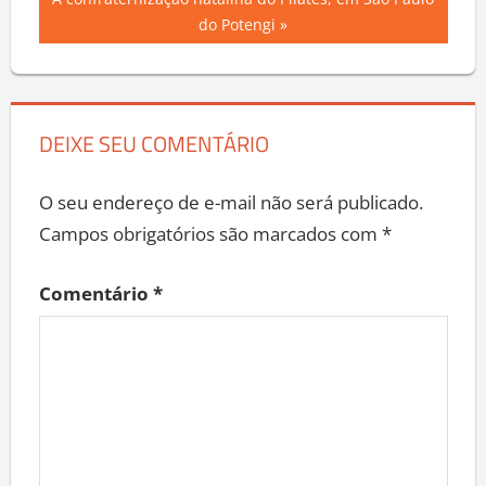
Next
A confraternização natalina do Pilates, em São Paulo
Post
Post:
do Potengi
DEIXE SEU COMENTÁRIO
O seu endereço de e-mail não será publicado.
Campos obrigatórios são marcados com
*
Comentário
*