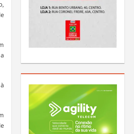
o,
de
em
ma
 à
om
de