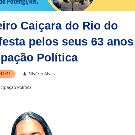
eiro Caiçara do Rio do
festa pelos seus 63 anos
pação Política
 11:21
Silvério Alves
ipação Política