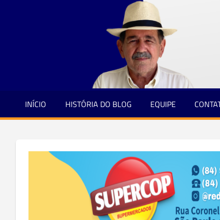
Jornalismo
Skip
e
to
Credibilidade
content
INÍCIO
HISTÓRIA DO BLOG
EQUIPE
CONTA