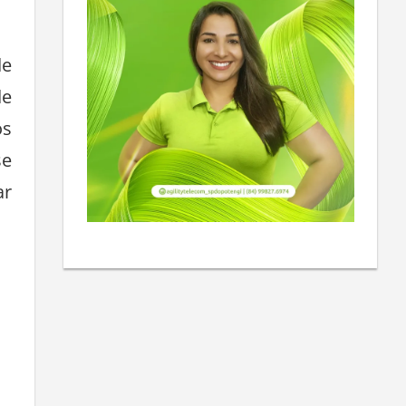
de
de
os
se
ar