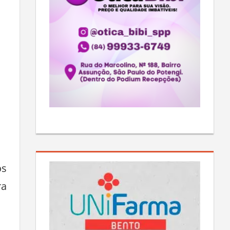
os
ra