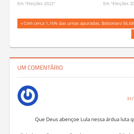
30/10/2022 às 18:31
02/10/2022 às 
Em "Eleições 2022"
Em "Eleições 2
Navegação
Previous
Com cerca 1,16% das urnas apuradas, Bolsonaro 56,68%
Post:
de
Post
UM COMENTÁRIO
31/
Que Deus abençoe Lula nessa árdua luta que