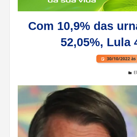
Com 10,9% das urn
52,05%, Lula 
30/10/2022 às
E
One comment