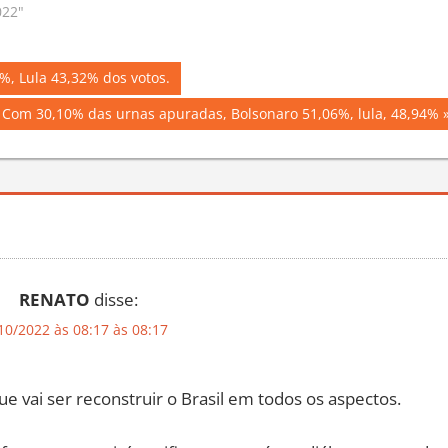
20:13
Em "Eleições 2022"
022"
, Lula 43,32% dos votos.
Next
Com 30,10% das urnas apuradas, Bolsonaro 51,06%, lula, 48,94%
Post:
RENATO
disse:
10/2022 às 08:17 às 08:17
 vai ser reconstruir o Brasil em todos os aspectos.