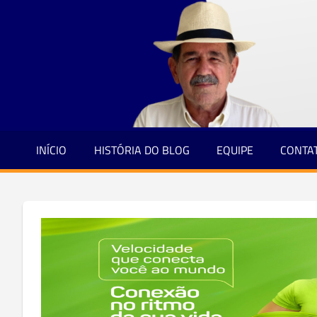
Jornalismo
Skip
e
to
Credibilidade
content
INÍCIO
HISTÓRIA DO BLOG
EQUIPE
CONTA