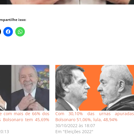
mpartilhe isso:
te com mais de 66% dos
Com 30,10% das urnas apuradas
s Bolsonaro tem 45,69%
Bolsonaro 51,06%, lula, 48,94%
30/10/2022 às 18:07