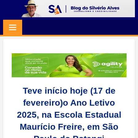
Skip
to
BLOG
Jornalismo
content
e
SILVERIO
Credibilidade
ALVES
Teve início hoje (17 de
fevereiro)o Ano Letivo
2025, na Escola Estadual
Maurício Freire, em São