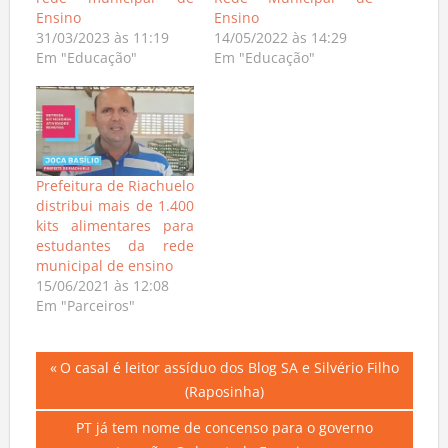
rede municipal de
Rede Municipal de
Ensino
Ensino
31/03/2023 às 11:19
14/05/2022 às 14:29
Em "Educação"
Em "Educação"
Prefeitura de Riachuelo
distribui mais de 1.400
kits alimentares para
estudantes da rede
municipal de ensino
15/06/2021 às 12:08
Em "Parceiros"
Navegação
Previous
O casal é leitor assíduo dos Blog SA e Silvério Filho
Post:
(Raposinha)
de
Next
PT já tem nome de concenso para o governo