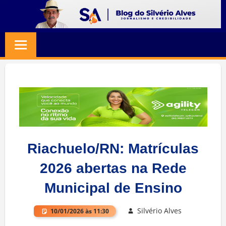
Skip
to
BLOG
Jornalismo
content
e
SILVERIO
Credibilidade
ALVES
Riachuelo/RN: Matrículas
2026 abertas na Rede
Municipal de Ensino
Silvério Alves
10/01/2026 às 11:30