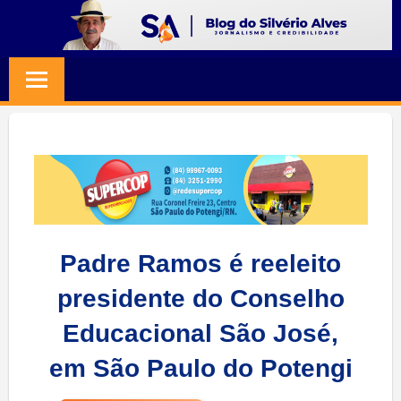
Skip
to
BLOG
Jornalismo
content
e
SILVERIO
Credibilidade
ALVES
Padre Ramos é reeleito
presidente do Conselho
Educacional São José,
em São Paulo do Potengi