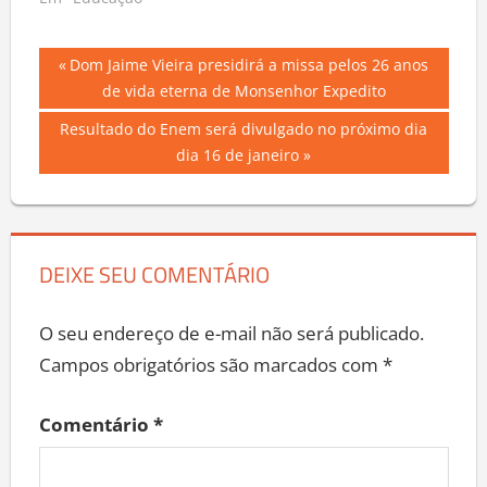
Navegação
Previous
Dom Jaime Vieira presidirá a missa pelos 26 anos
Post:
de vida eterna de Monsenhor Expedito
de
Next
Resultado do Enem será divulgado no próximo dia
Post
Post:
dia 16 de janeiro
DEIXE SEU COMENTÁRIO
O seu endereço de e-mail não será publicado.
Campos obrigatórios são marcados com
*
Comentário
*