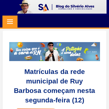
Skip
to
BLOG
Jornalismo
content
e
SILVERIO
Credibilidade
ALVES
Matrículas da rede
municipal de Ruy
Barbosa começam nesta
segunda-feira (12)