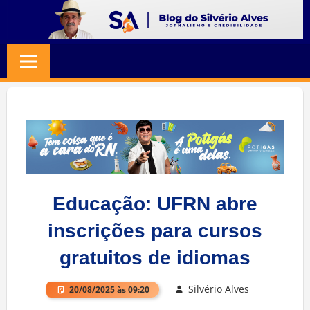
Skip
to
BLOG
Jornalismo
content
e
SILVERIO
Credibilidade
ALVES
Educação: UFRN abre
inscrições para cursos
gratuitos de idiomas
Silvério Alves
20/08/2025 às 09:20