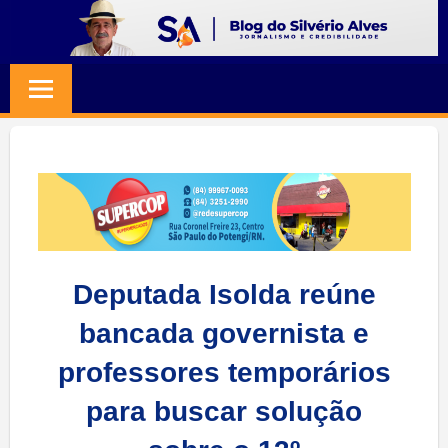
Skip
to
BLOG
Jornalismo
content
e
SILVERIO
Credibilidade
ALVES
Deputada Isolda reúne
bancada governista e
professores temporários
para buscar solução