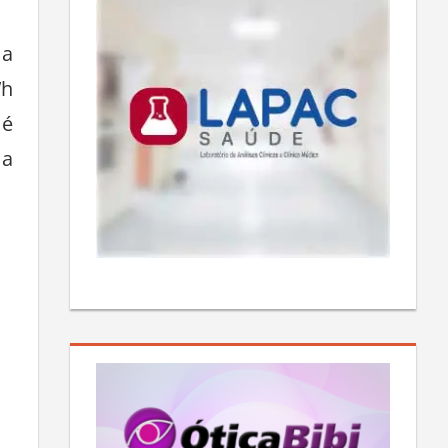
 a
Wh
 é
 a