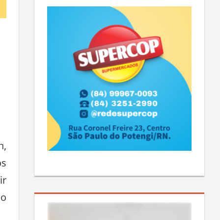
h,
os
ir
ão