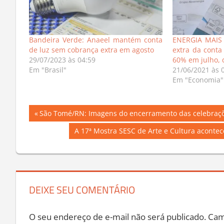
Bandeira Verde: Anaeel mantém conta
ENERGIA MAIS 
de luz sem cobrança extra em agosto
extra da conta
29/07/2023 às 04:59
60% em julho, 
Em "Brasil"
21/06/2021 às 
Em "Economia"
Navegação
Previous
São Tomé/RN: Imagens do encerramento das celebraçõ
Post:
de
Next
A 17ª Mostra SESC de Arte e Cultura aconte
Post:
Post
DEIXE SEU COMENTÁRIO
O seu endereço de e-mail não será publicado.
Cam