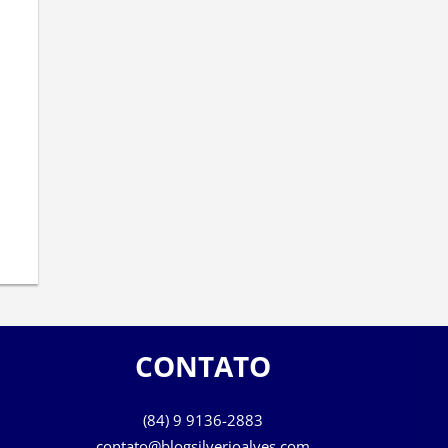
CONTATO
(84) 9 9136-2883
contato@blogsilverioalves.com