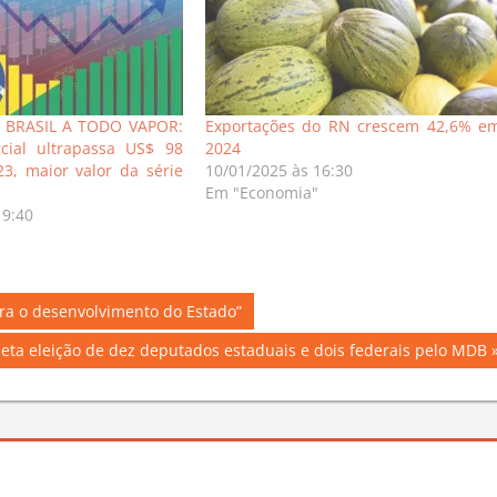
BRASIL A TODO VAPOR:
Exportações do RN crescem 42,6% e
cial ultrapassa US$ 98
2024
3, maior valor da série
10/01/2025 às 16:30
Em "Economia"
19:40
ara o desenvolvimento do Estado”
jeta eleição de dez deputados estaduais e dois federais pelo MDB