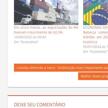
Em cinco meses, as exportações do RN
ECONOMIA DO 
tiveram crescimento de 62,5%
Balança comer
15/06/2022 às 09:43
bilhões em 202
Em "Economia"
histórica
05/01/2024 às 
Em "Economia"
Navegação
Previous
Isolda defende a Uern: “instituição mais importante p
Post:
de
Next
Walter Alves pro
Post:
Post
DEIXE SEU COMENTÁRIO