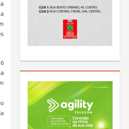
la
ça
em
es
,6
ia
em
lo
da