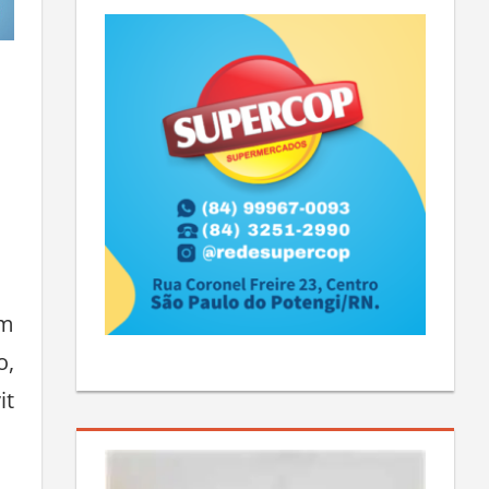
em
o,
it