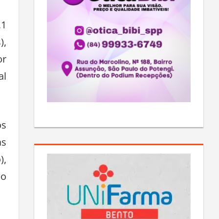
,1
),
or
al
os
as
),
ço