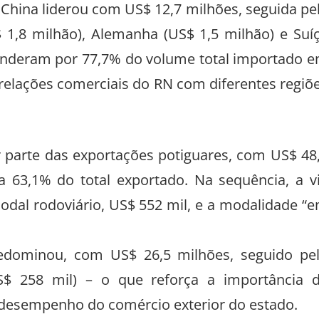
a China liderou com US$ 12,7 milhões, seguida pe
$ 1,8 milhão), Alemanha (US$ 1,5 milhão) e Suí
sponderam por 77,7% do volume total importado 
relações comerciais do RN com diferentes regiõ
r parte das exportações potiguares, com US$ 48
a 63,1% do total exportado. Na sequência, a v
dal rodoviário, US$ 552 mil, e a modalidade “
edominou, com US$ 26,5 milhões, seguido pe
S$ 258 mil) – o que reforça a importância 
 o desempenho do comércio exterior do estado.