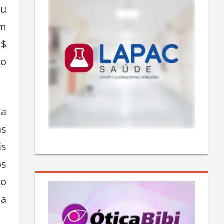
ou
em
S$
do
ua
as
is
os
 o
 a