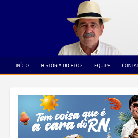
Jornalismo
Skip
e
to
Credibilidade
content
INÍCIO
HISTÓRIA DO BLOG
EQUIPE
CONTA