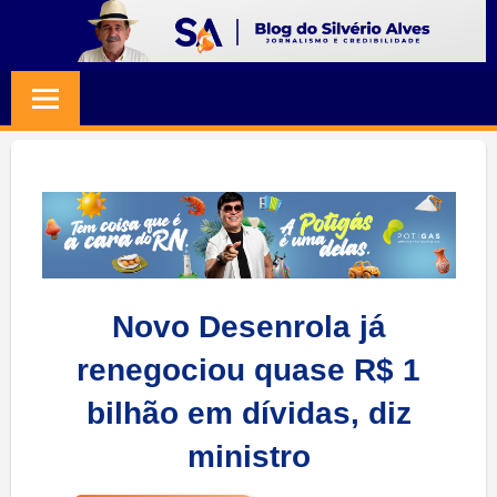
Skip
to
BLOG
Jornalismo
content
e
SILVERIO
Credibilidade
ALVES
Novo Desenrola já
renegociou quase R$ 1
bilhão em dívidas, diz
ministro