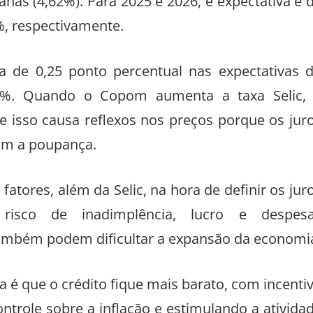
as (4,62%). Para 2025 e 2026, e expectativa é 
%, respectivamente.
ta de 0,25 ponto percentual nas expectativas 
2%. Quando o Copom aumenta a taxa Selic,
e isso causa reflexos nos preços porque os jur
lam a poupança.
atores, além da Selic, na hora de definir os jur
isco de inadimplência, lucro e despes
 também podem dificultar a expansão da economi
a é que o crédito fique mais barato, com incenti