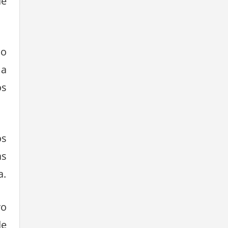
de
do
 a
os
os
as
a.
vo