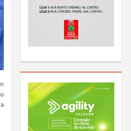
em
to
 a