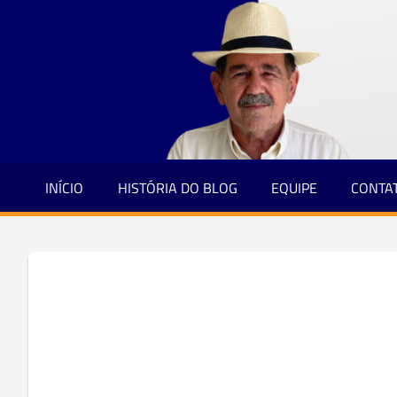
Jornalismo
Skip
e
to
Credibilidade
content
INÍCIO
HISTÓRIA DO BLOG
EQUIPE
CONTA