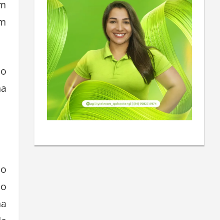
im
um
 o
na
 o
ão
na