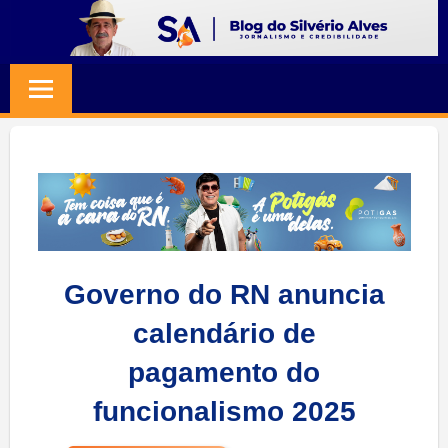
Skip
to
BLOG
Jornalismo
content
e
SILVERIO
Credibilidade
ALVES
Governo do RN anuncia
calendário de
pagamento do
funcionalismo 2025