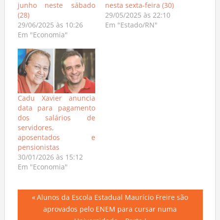
junho neste sábado
nesta sexta-feira (30)
(28)
29/05/2025 às 22:10
29/06/2025 às 10:26
Em "Estado/RN"
Em "Economia"
Cadu Xavier anuncia
data para pagamento
dos salários de
servidores,
aposentados e
pensionistas
30/01/2026 às 15:12
Em "Economia"
Navegação
Previous
Alunos da Escola Estadual Maurício Freire são
Post:
aprovados pelo ENEM para cursar numa
de