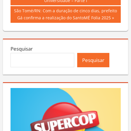
Universidade – Parte I
Post
Next
São Tomé/RN: Com a duração de cinco dias, prefeito
Post:
Gá confirma a realização do SantoMÉ Folia 2025
Pesquisar
Pesquisar