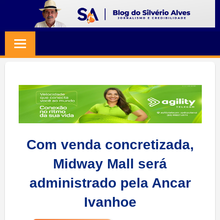
Skip
to
BLOG
Jornalismo
content
e
SILVERIO
Credibilidade
ALVES
Com venda concretizada,
Midway Mall será
administrado pela Ancar
Ivanhoe