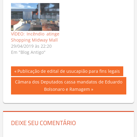
VÍDEO: Incêndio atinge
Shopping Midway Mall
29/04/2019 às 22:20
Em "Blog Antigo"
Navegação
Previous
Publicação de edital de usucapião para fins legais
Post:
de
Next
Câmara dos Deputados cassa mandatos de Eduardo
Post:
Bolsonaro e Ramagem
Post
DEIXE SEU COMENTÁRIO