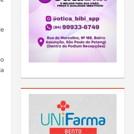
de
de
do
da