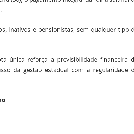
ira (30), o pagamento integral da folha salarial 
.
s, inativos e pensionistas, sem qualquer tipo 
a única reforça a previsibilidade financeira 
sso da gestão estadual com a regularidade 
mo