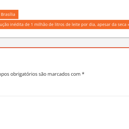
Brasília
ção inédita de 1 milhão de litros de leite por dia, apesar da seca
pos obrigatórios são marcados com
*