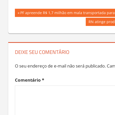
Navegação
Previous
PF apreende R$ 1,7 milhão em mala transportada para 
Post:
de
Next
RN atinge produ
Post:
Post
DEIXE SEU COMENTÁRIO
O seu endereço de e-mail não será publicado.
Cam
Comentário
*