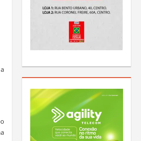
 a
do
na