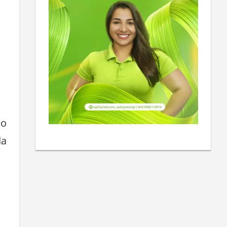
io
da