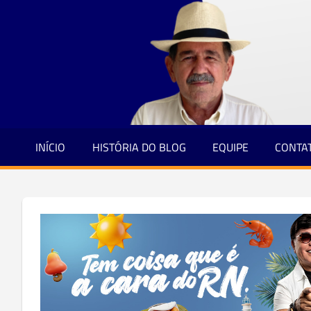
Jornalismo
Skip
e
to
Credibilidade
content
INÍCIO
HISTÓRIA DO BLOG
EQUIPE
CONTA