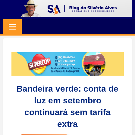
Skip
to
BLOG
Jornalismo
content
e
SILVERIO
Credibilidade
ALVES
Bandeira verde: conta de
luz em setembro
continuará sem tarifa
extra