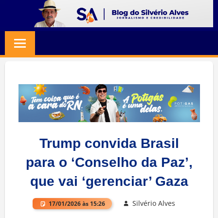
Skip
to
BLOG
Jornalismo
content
e
SILVERIO
Credibilidade
ALVES
Trump convida Brasil
para o ‘Conselho da Paz’,
que vai ‘gerenciar’ Gaza
Silvério Alves
17/01/2026 às 15:26