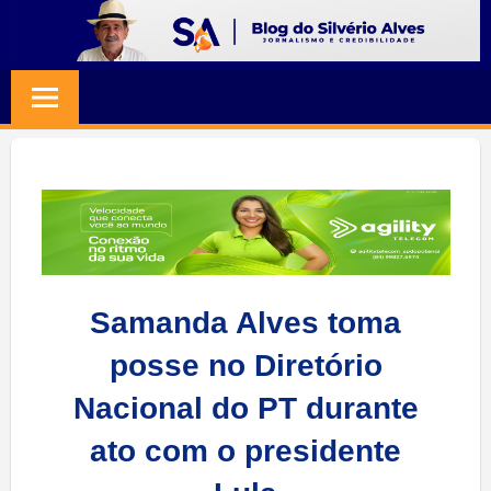
Skip
to
BLOG
Jornalismo
content
e
SILVERIO
Credibilidade
ALVES
Samanda Alves toma
posse no Diretório
Nacional do PT durante
ato com o presidente