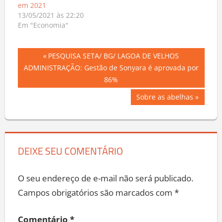
em 2021
13/05/2021 às 22:20
Em "Economia"
Navegação
Previous
PESQUISA SETA/ BG/ LAGOA DE VELHOS
Post:
ADMINISTRAÇÃO: Gestão de Sonyara é aprovada por
de
86%
Post
Next
Sobre as abelhas
Post:
DEIXE SEU COMENTÁRIO
O seu endereço de e-mail não será publicado.
Campos obrigatórios são marcados com
*
Comentário
*