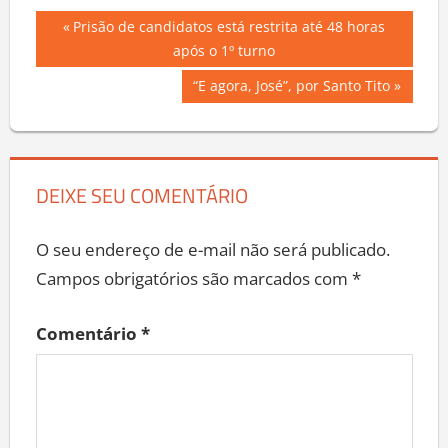
Navegação
Previous
Prisão de candidatos está restrita até 48 horas
Post:
após o 1º turno
de
Next
“E agora, José”, por Santo Tito
Post
Post:
DEIXE SEU COMENTÁRIO
O seu endereço de e-mail não será publicado.
Campos obrigatórios são marcados com
*
Comentário
*