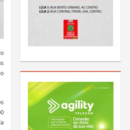
do
as
no
os
00
da