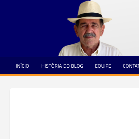
Jornalismo
Skip
e
to
Credibilidade
content
INÍCIO
HISTÓRIA DO BLOG
EQUIPE
CONTA