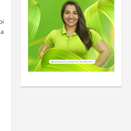
oi
 a