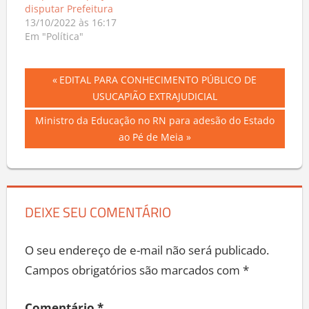
disputar Prefeitura
13/10/2022 às 16:17
Em "Política"
Navegação
Previous
EDITAL PARA CONHECIMENTO PÚBLICO DE
Post:
USUCAPIÃO EXTRAJUDICIAL
de
Next
Ministro da Educação no RN para adesão do Estado
Post
Post:
ao Pé de Meia
DEIXE SEU COMENTÁRIO
O seu endereço de e-mail não será publicado.
Campos obrigatórios são marcados com
*