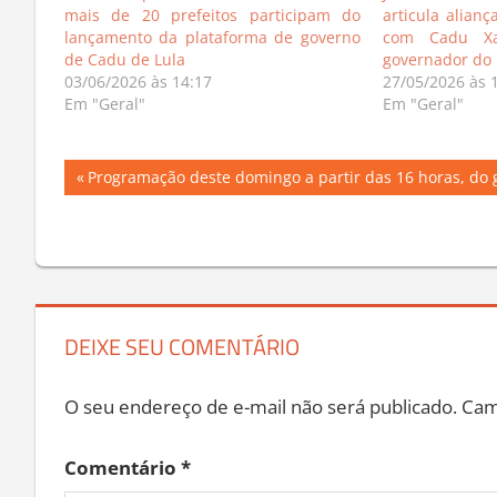
mais de 20 prefeitos participam do
articula alianç
lançamento da plataforma de governo
com Cadu Xav
de Cadu de Lula
governador do
03/06/2026 às 14:17
27/05/2026 às 
Em "Geral"
Em "Geral"
Navegação
Previous
Programação deste domingo a partir das 16 horas, do 
Post:
de
Post
DEIXE SEU COMENTÁRIO
O seu endereço de e-mail não será publicado.
Cam
Comentário
*