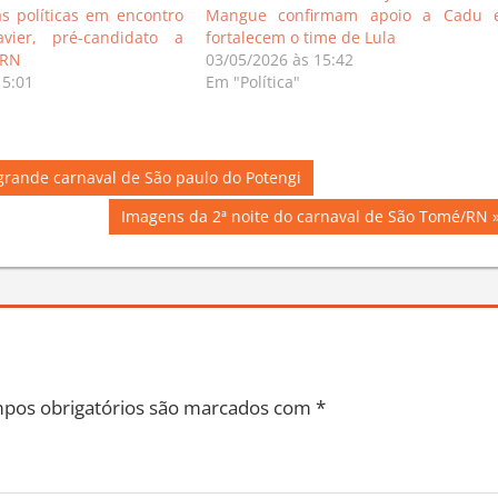
as políticas em encontro
Mangue confirmam apoio a Cadu 
ier, pré-candidato a
fortalecem o time de Lula
 RN
03/05/2026 às 15:42
15:01
Em "Política"
grande carnaval de São paulo do Potengi
Next
Imagens da 2ª noite do carnaval de São Tomé/RN
Post:
pos obrigatórios são marcados com
*