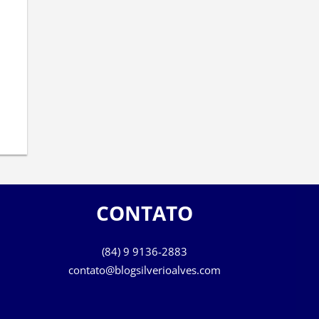
CONTATO
(84) 9 9136-2883
contato@blogsilverioalves.com