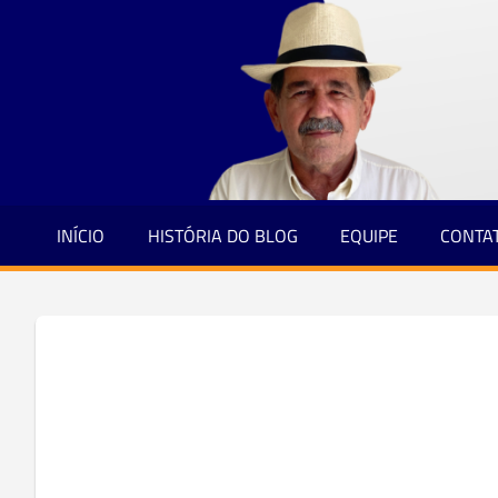
Jornalismo
Skip
e
to
Credibilidade
content
INÍCIO
HISTÓRIA DO BLOG
EQUIPE
CONTA