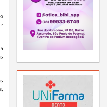
do
te
da
as
as
s,