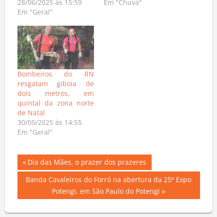
28/06/2025 às 15:59
Em "Chuva"
Em "Geral"
Bombeiros do RN
resgatam giboia de
dois metros, em
quintal da zona norte
de Natal
30/05/2025 às 14:55
Em "Geral"
Navegação
Previous
Dia das Mães, o prazer dos prazeres
Post:
de
Next
Banda Cavaleiros do Forró na abertura da 25ª Expo
Post:
Potengi, em São Paulo do Potengi
Post