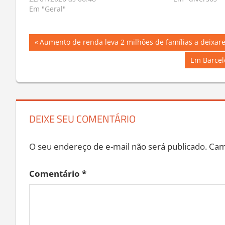
22/01/2026 às 06:48
Em "diversos"
Em "Geral"
Navegação
Previous
Aumento de renda leva 2 milhões de famílias a deixar
Post:
de
Next
Em Barcel
Post:
Post
DEIXE SEU COMENTÁRIO
O seu endereço de e-mail não será publicado.
Cam
Comentário
*