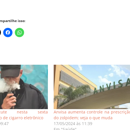
mpartilhe isso:
cute nesta sexta
Anvisa aumenta controle na prescriçã
 de cigarro eletrônico
do zolpidem; veja o que muda
09:47
17/05/2024 às 11:39