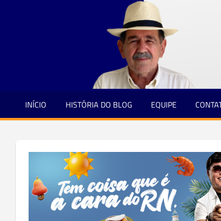
Jornalismo
Skip
e
to
Credibilidade
content
INÍCIO
HISTÓRIA DO BLOG
EQUIPE
CONTA