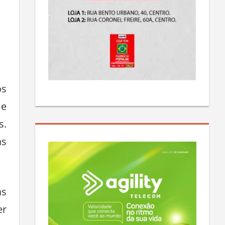
os
 e
s.
as
as
er