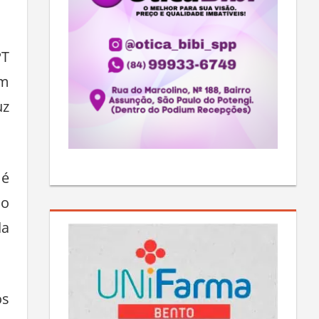
PT
em
uz
 é
do
da
os