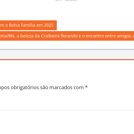
Em "Saúde"
em o Bolsa Família em 2025
ona/RN, a beleza da Craibeira florando e o encontro entre amigos
pos obrigatórios são marcados com
*