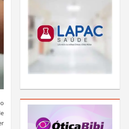
ão
de
er