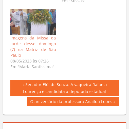
Em "Missas"
Imagens da Missa da
tarde desse domingo
(7) na Matriz de São
Paulo
08/05/2023 às 07:26
Em "Maria Santissima"
Navegação
Previous
Senador Elói de Souza: A vaqueira Rafaela
Post:
Lourenço é candidata a deputada estadual
de
Next
O aniversário da professora Anailda Lopes
Post
Post: