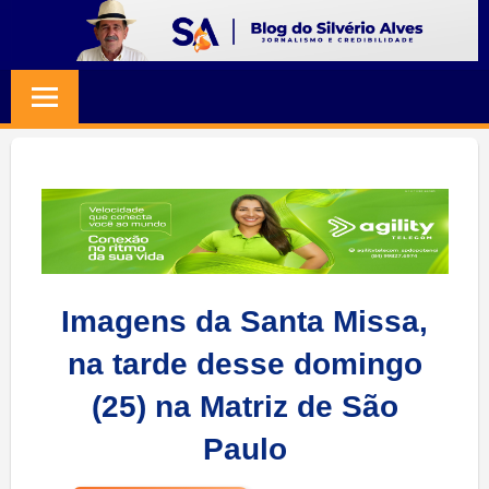
Skip
to
BLOG
Jornalismo
content
e
SILVERIO
Credibilidade
ALVES
Imagens da Santa Missa,
na tarde desse domingo
(25) na Matriz de São
Paulo