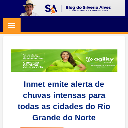
Skip
to
BLOG
Jornalismo
content
e
SILVERIO
Credibilidade
ALVES
Inmet emite alerta de
chuvas intensas para
todas as cidades do Rio
Grande do Norte