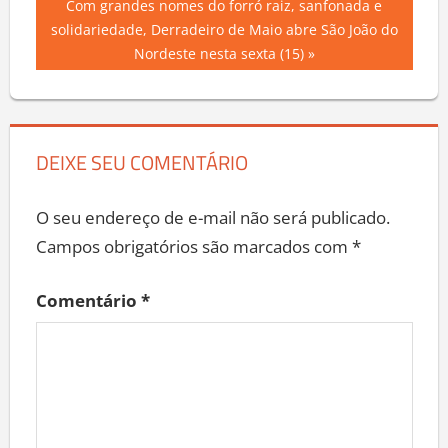
Next
Com grandes nomes do forró raiz, sanfonada e
Post
Post:
solidariedade, Derradeiro de Maio abre São João do
Nordeste nesta sexta (15)
DEIXE SEU COMENTÁRIO
O seu endereço de e-mail não será publicado.
Campos obrigatórios são marcados com
*
Comentário
*