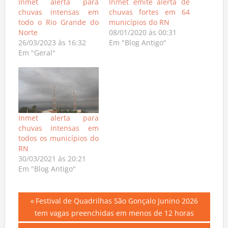
Inmet alerta para
Inmet emite alerta de
chuvas intensas em
chuvas fortes em 64
todo o Rio Grande do
municípios do RN
Norte
08/01/2020 às 00:31
26/03/2023 às 16:32
Em "Blog Antigo"
Em "Geral"
Inmet alerta para
chuvas intensas em
todos os municípios do
RN
30/03/2021 às 20:21
Em "Blog Antigo"
Navegação
Previous
Festival de Quadrilhas São Gonçalo Junino 2026
Post:
tem vagas preenchidas em menos de 12 horas
de