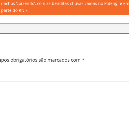
 riachos ‘correndo’, com as benditas chuvas caídas no Potengi e e
 parte do RN
pos obrigatórios são marcados com
*