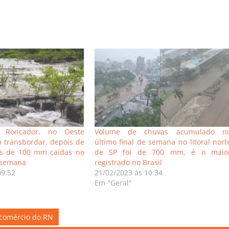
o Roncador, no Oeste
Volume de chuvas acumulado n
a transbordar, depois de
último final de semana no litoral nort
s de 100 mm caídas no
de SP foi de 700 mm, é o maio
e semana
registrado no Brasil
09:52
21/02/2023 às 10:34
Em "Geral"
 comércio do RN