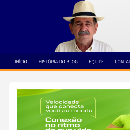
Jornalismo
Skip
e
to
Credibilidade
content
INÍCIO
HISTÓRIA DO BLOG
EQUIPE
CONTA