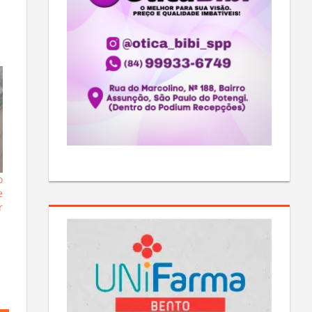
o
e
r