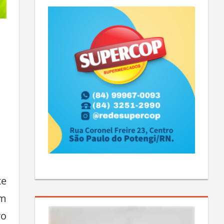
te
am
ro