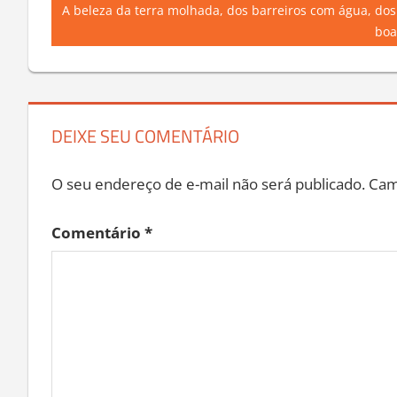
de
Next
A beleza da terra molhada, dos barreiros com água, dos
Post:
boa
Post
DEIXE SEU COMENTÁRIO
O seu endereço de e-mail não será publicado.
Cam
Comentário
*