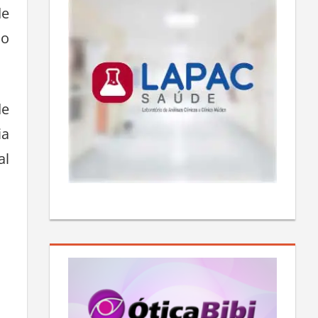
de
no
de
ia
al