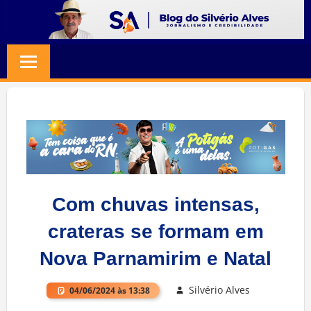
Skip
to
BLOG
Jornalismo
content
e
SILVERIO
Credibilidade
ALVES
Com chuvas intensas,
crateras se formam em
Nova Parnamirim e Natal
Silvério Alves
04/06/2024 às 13:38