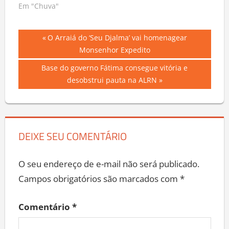
Em "Chuva"
Navegação
Previous
O Arraiá do ‘Seu Djalma’ vai homenagear
Post:
Monsenhor Expedito
de
Next
Base do governo Fátima consegue vitória e
Post
Post:
desobstrui pauta na ALRN
DEIXE SEU COMENTÁRIO
O seu endereço de e-mail não será publicado.
Campos obrigatórios são marcados com
*
Comentário
*