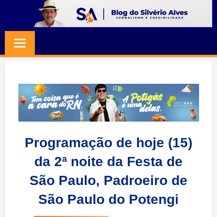
Skip
to
BLOG
Jornalismo
content
e
SILVERIO
Credibilidade
ALVES
Programação de hoje (15)
da 2ª noite da Festa de
São Paulo, Padroeiro de
São Paulo do Potengi