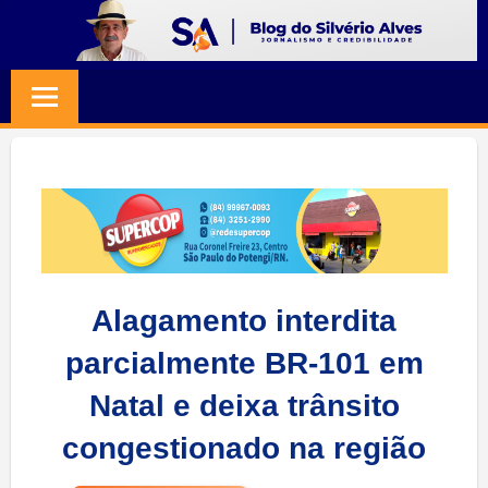
Skip
to
BLOG
Jornalismo
content
e
SILVERIO
Credibilidade
ALVES
Alagamento interdita
parcialmente BR-101 em
Natal e deixa trânsito
congestionado na região