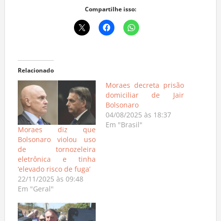
Compartilhe isso:
Relacionado
Moraes decreta prisão
domiciliar de Jair
Bolsonaro
04/08/2025 às 18:37
Em "Brasil"
Moraes diz que
Bolsonaro violou uso
de tornozeleira
eletrônica e tinha
‘elevado risco de fuga’
22/11/2025 às 09:48
Em "Geral"