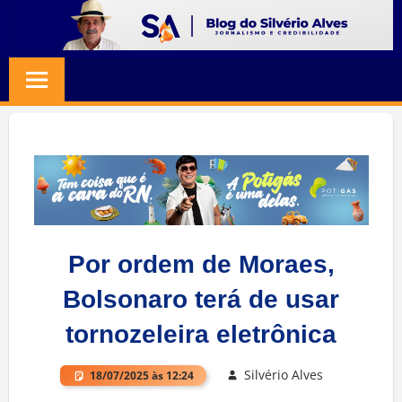
Skip
to
BLOG
Jornalismo
content
e
SILVERIO
Credibilidade
ALVES
Por ordem de Moraes,
Bolsonaro terá de usar
tornozeleira eletrônica
Silvério Alves
18/07/2025 às 12:24