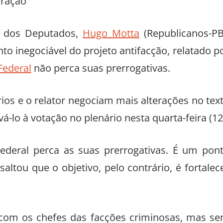
ração
a dos Deputados,
Hugo Motta
(Republicanos-PB
nto inegociável do projeto antifacção, relatado p
 Federal
não perca suas prerrogativas.
ários e o relator negociam mais alterações no tex
lo à votação no plenário nesta quarta-feira (12
Federal perca as suas prerrogativas. É um pon
altou que o objetivo, pelo contrário, é fortalec
 com os chefes das facções criminosas, mas s