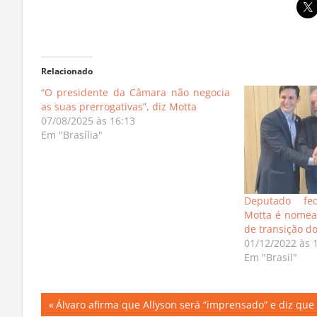
Relacionado
“O presidente da Câmara não negocia
as suas prerrogativas”, diz Motta
07/08/2025 às 16:13
Em "Brasília"
Deputado fed
Motta é nomea
de transição d
01/12/2022 às 
Em "Brasil"
Navegação
Previous
Álvaro afirma que Allyson será “imprensado” e diz que