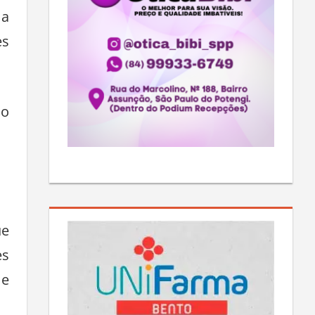
 a
es
no
ue
es
 e