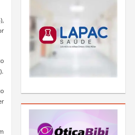
),
or
to
).
to
er
em