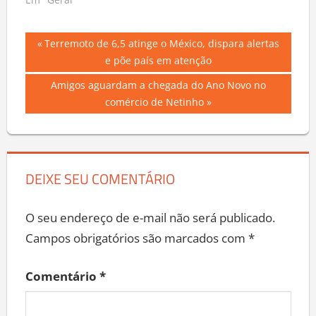
Em "Geral"
Navegação
Previous
Terremoto de 6,5 atinge o México, dispara alertas
Post:
e põe país em atenção
de
Next
Amigos aguardam a chegada do Ano Novo no
Post
Post:
comércio de Netinho
DEIXE SEU COMENTÁRIO
O seu endereço de e-mail não será publicado.
Campos obrigatórios são marcados com
*
Comentário
*