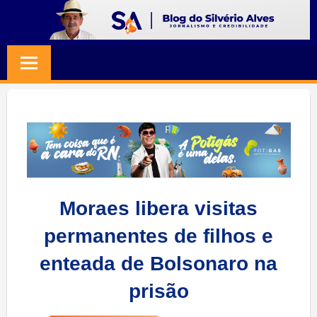
Skip
to
BLOG
Jornalismo
content
e
SILVERIO
Credibilidade
ALVES
Moraes libera visitas
permanentes de filhos e
enteada de Bolsonaro na
prisão