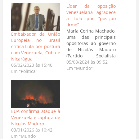
Líder da oposição
venezuelana agradece
a Lula por “posição
firme”
María Corina Machado,
Embaixador da União
uma das principais
Europeia no Brasil
opositoras ao governo
critica Lula por postura
de Nicolás Maduro
com Venezuela, Cuba e
(Partido Socialista
Nicarágua
Unido da Venezuela,
05/08/2024 às 09:52
05/02/2023 às 15:40
esquerda) na
Em "Mundo"
Em "Política"
Venezuela, agradeceu
ao presidente do
Brasil, Luiz Inácio Lula
da Silva (PT), por
“posições muito firmes”
com relação à eleição
EUA confirma ataque à
de 28 de julho. O CNE
Venezuela e captura de
(Conselho Nacional
Nicolás Maduro
Eleitoral), ligado ao…
03/01/2026 às 10:42
Em "Mundo"