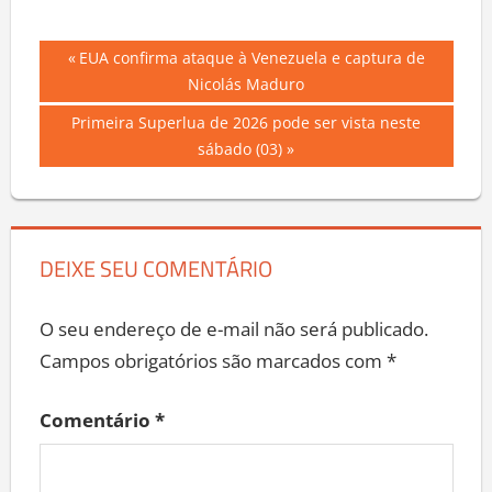
Navegação
Previous
EUA confirma ataque à Venezuela e captura de
Post:
Nicolás Maduro
de
Next
Primeira Superlua de 2026 pode ser vista neste
Post
Post:
sábado (03)
DEIXE SEU COMENTÁRIO
O seu endereço de e-mail não será publicado.
Campos obrigatórios são marcados com
*
Comentário
*