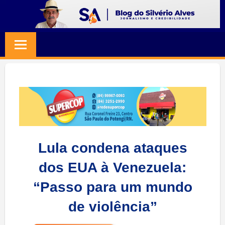
Skip
to
BLOG
Jornalismo
content
e
SILVERIO
Credibilidade
ALVES
Lula condena ataques
dos EUA à Venezuela:
“Passo para um mundo
de violência”