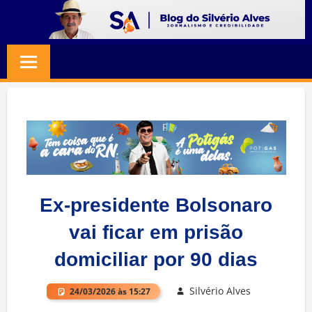
Skip
to
BLOG
Jornalismo
content
e
SILVERIO
Credibilidade
ALVES
Ex-presidente Bolsonaro
vai ficar em prisão
domiciliar por 90 dias
Silvério Alves
24/03/2026 às 15:27