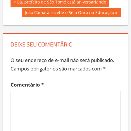
Navegação
Previous
Gá, prefeito de São Tomé está aniversariando
Post:
de
Next
João Câmara recebe o Selo Ouro na Educação
Post:
Post
DEIXE SEU COMENTÁRIO
O seu endereço de e-mail não será publicado.
Campos obrigatórios são marcados com
*
Comentário
*