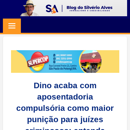
Skip
to
BLOG
Jornalismo
content
e
SILVERIO
Credibilidade
ALVES
Dino acaba com
aposentadoria
compulsória como maior
punição para juízes