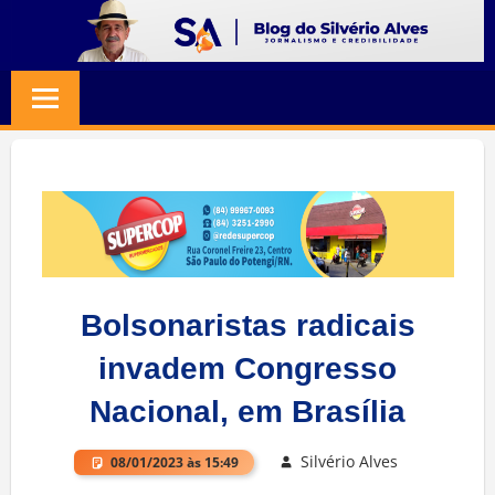
Skip
to
BLOG
Jornalismo
content
e
SILVERIO
Credibilidade
ALVES
Bolsonaristas radicais
invadem Congresso
Nacional, em Brasília
Silvério Alves
08/01/2023 às 15:49