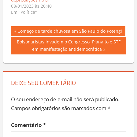
depredações no DF
08/01/2023 às 20:40
Em "Política"
Navegação
Previous
Começo de tarde chuvosa em São Paulo do Potengi
Post:
de
Next
Bolsonaristas invadem o Congresso, Planalto e STF
Post:
em manifestação antidemocrática
Post
DEIXE SEU COMENTÁRIO
O seu endereço de e-mail não será publicado.
Campos obrigatórios são marcados com
*
Comentário
*