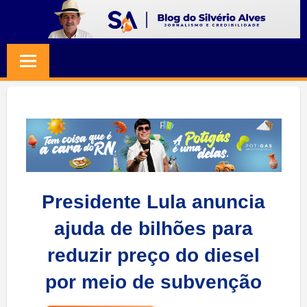
Skip
to
BLOG
Jornalismo
content
e
SILVERIO
Credibilidade
ALVES
Presidente Lula anuncia
ajuda de bilhões para
reduzir preço do diesel
por meio de subvenção