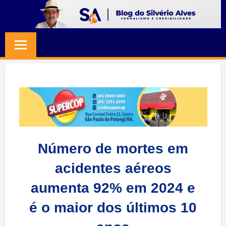
Skip
to
BLOG
Jornalismo
content
e
SILVERIO
Credibilidade
ALVES
Número de mortes em
acidentes aéreos
aumenta 92% em 2024 e
é o maior dos últimos 10