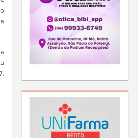
de
ro
ma
 a
ou
7,