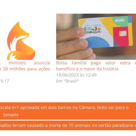
, ministro anuncia
Bolsa Família paga valor extra 
$ 28 milhões para ações
benefício é o maior da história
18/06/2023 às 12:49
15:17
Em "Brasil"
 escala 6×1 aprovada em dois turnos na Câmara; texto vai para o
Senado
ados teriam causado a morte de 70 animais no sertão paraibano