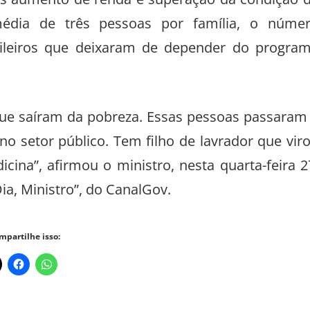
ós aumento de renda e superação da condição 
média de três pessoas por família, o núme
sileiros que deixaram de depender do progra
rque saíram da pobreza. Essas pessoas passaram
o setor público. Tem filho de lavrador que vir
na”, afirmou o ministro, nesta quarta-feira 2
a, Ministro”, do CanalGov.
mpartilhe isso: