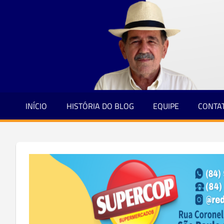
Jornalismo
Skip
e
to
Credibilidade
content
INÍCIO
HISTÓRIA DO BLOG
EQUIPE
CONTA