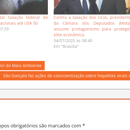
etar taxação federal de
Contra a taxação dos ricos, president
acionais até US$ 50
da Câmara dos Deputados (Mota
07:29
assume protagonismo para protege
elite econômica
04/07/2025 às 08:40
Em "Brasília"
enil do Meio Ambiente
Next
São Gonçalo faz ações de conscientização sobre hepatites virais
Post:
pos obrigatórios são marcados com
*