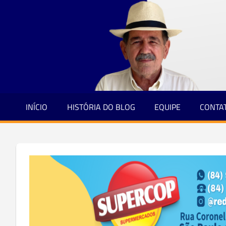
Jornalismo
Skip
e
to
Credibilidade
content
INÍCIO
HISTÓRIA DO BLOG
EQUIPE
CONTA