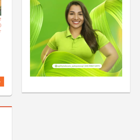
e
)
r