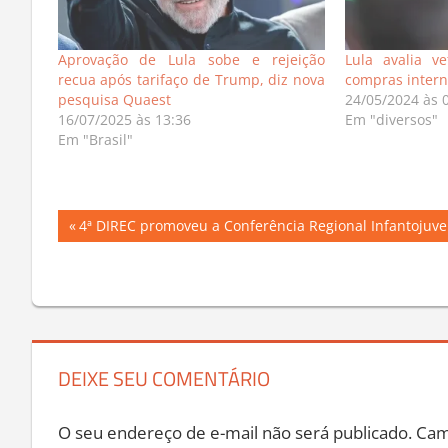
Aprovação de Lula sobe e rejeição
Lula avalia v
recua após tarifaço de Trump, diz nova
compras intern
pesquisa Quaest
24/05/2024 às 
16/07/2025 às 13:36
Em "diversos"
Em "Brasil"
Navegação
Previous
4ª DIREC promoveu a Conferência Regional Infantojuv
Post:
de
Post
DEIXE SEU COMENTÁRIO
O seu endereço de e-mail não será publicado.
Cam