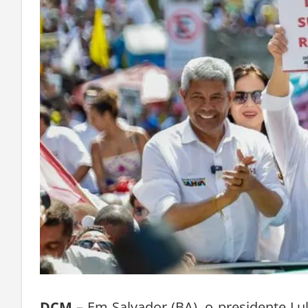
DCM
– Em Salvador (BA), o presidente Lu