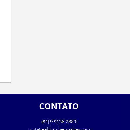
CONTATO
(84) 9 9136-2883
contato@blogsilverioalves.com