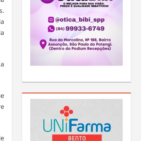
s.
da
da
ça
ue
re
de