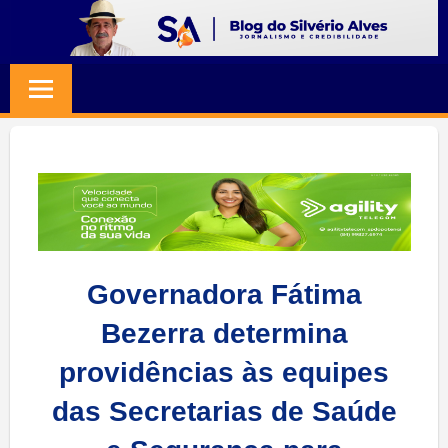
Skip
to
BLOG
Jornalismo
content
e
SILVERIO
Credibilidade
ALVES
Governadora Fátima
Bezerra determina
providências às equipes
das Secretarias de Saúde