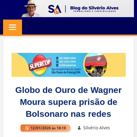
Skip
to
BLOG
Jornalismo
content
e
SILVERIO
Credibilidade
ALVES
Globo de Ouro de Wagner
Moura supera prisão de
Bolsonaro nas redes
Silvério Alves
12/01/2026 às 18:18