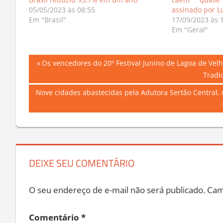
05/05/2023 às 08:55
assinado por L
Em "Brasil"
17/09/2023 às 
Em "Geral"
Navegação
Previous
Os vencedores do 20º Festival Junino de Lagoa de Velho
Post:
Tradi
de
Next
Nove cidades abastecidas pela Adutora Sertão Central, 
Post
Post:
DEIXE SEU COMENTÁRIO
O seu endereço de e-mail não será publicado.
Cam
Comentário
*