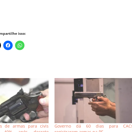
mpartilhe isso:
os de armas para civis
Governo dá 60 dias para CAC
 40% após decreto
registrarem armas na PF