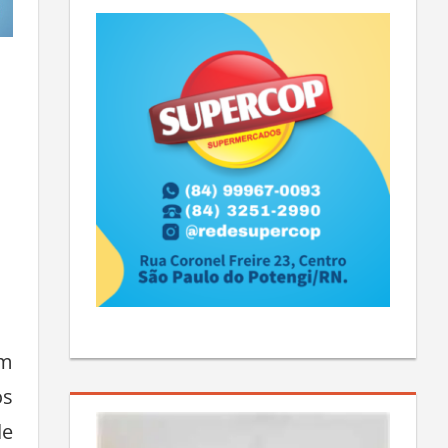
rm
os
de