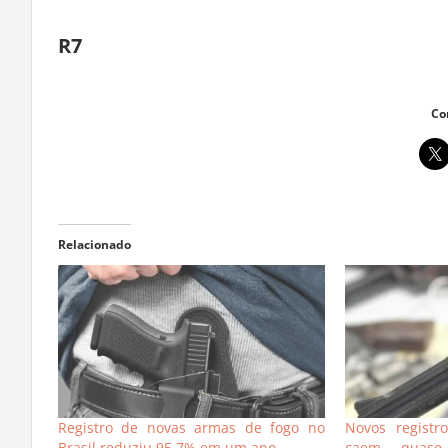
R7
Co
Relacionado
Registro de novas armas de fogo no
Novos registr
Brasil reduziu 95,7% em um ano
caem quase