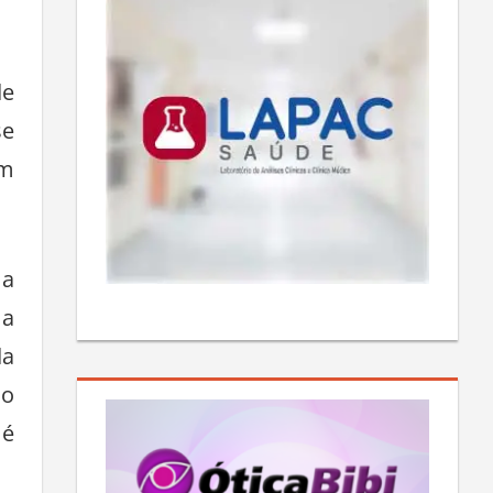
de
se
em
 a
 a
da
 o
 é