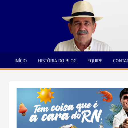
Jornalismo
Skip
e
to
Credibilidade
content
INÍCIO
HISTÓRIA DO BLOG
EQUIPE
CONTA