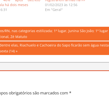
ula há dois meses
01/02/2023 às 12:56
16:31
Em "Geral"
s/RN, nas categorias estilizada; 1º lugar, Junina São João; 1º lugar
cional, Zé Matuto
dentre elas, Riachuelo e Cachoeira do Sapo ficarão sem água nesta
sexta (14)
pos obrigatórios são marcados com
*