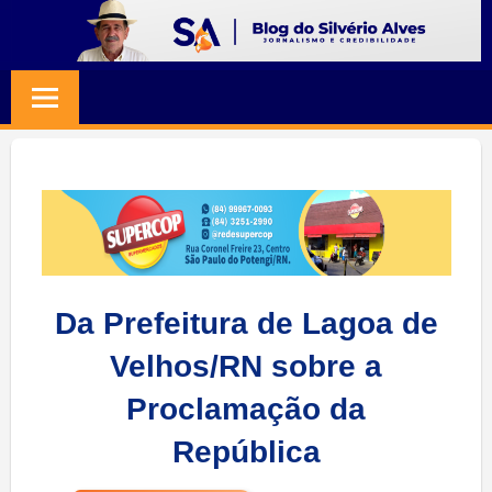
Skip
to
BLOG
Jornalismo
content
e
SILVERIO
Credibilidade
ALVES
Da Prefeitura de Lagoa de
Velhos/RN sobre a
Proclamação da
República