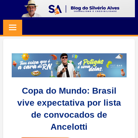
Skip
to
BLOG
Jornalismo
content
e
SILVERIO
Credibilidade
ALVES
Copa do Mundo: Brasil
vive expectativa por lista
de convocados de
Ancelotti